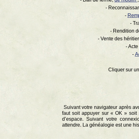
-
Reconnaissanc
-
Remp
-
Tra
-
Rendition de
-
Vente des héritier
-
Acte
-
A
Cliquer sur un
Suivant votre navigateur après avo
faut soit appuyer sur « OK » soit 
d’espace. Suivant votre connexi
attendre. La généalogie est une hi