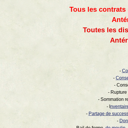
Tous les contrats
Anté
Toutes les di
Antér
-
Co
-
Conse
-
Conse
-
Rupture 
-
Sommation re
-
I
nventair
-
Partage de success
-
Don
-
Bail de ferme,
de moulin